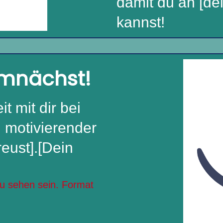
damit du an [de
kannst!
emnächst!
t mit dir bei
n motivierender
reust].[Dein
zu sehen sein. Format