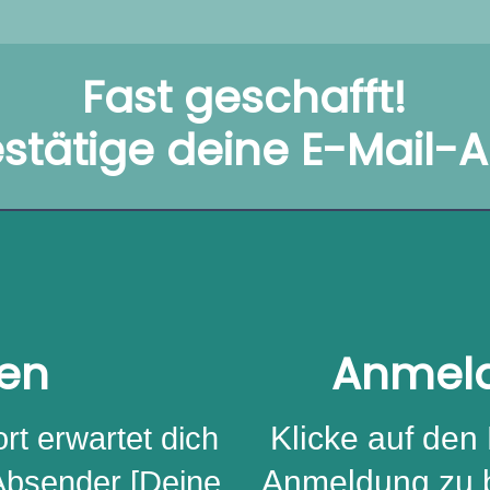
Fast geschafft!
estätige deine E-Mail-
nen
Anmeld
Klicke auf den 
rt erwartet dich
Anmeldung zu b
 Absender [Deine