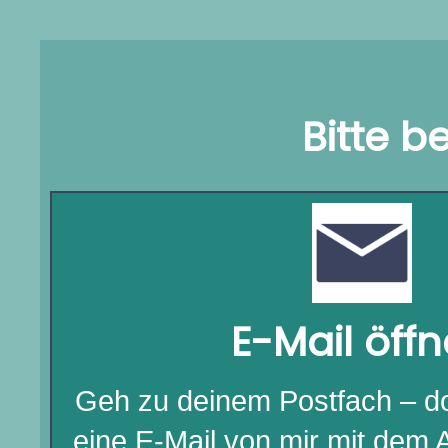
Bitte b
E-Mail öff
Geh zu deinem Postfach – do
eine E-Mail von mir mit dem