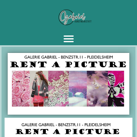
I
r
l